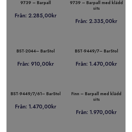
9739 – Barpall
9739 – Barpall med klädd
sits
Från:
2.285,00
kr
Från:
2.335,00
kr
BST-2044– BarStol
BST-9449/7– BarStol
Från:
910,00
kr
Från:
1.470,00
kr
BST-9449/7/61– BarStol
Finn – Barpall med klädd
sits
Från:
1.470,00
kr
Från:
1.970,00
kr