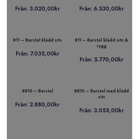
Från:
3.020,00
kr
Från:
6.530,00
kr
811 – Barstol klädd sits
811 – Barstol klädd sits &
rygg
Från:
7.035,00
kr
Från:
5.770,00
kr
8810 – Barstol
8810 – Barstol med klädd
sits
Från:
2.880,00
kr
Från:
3.055,00
kr