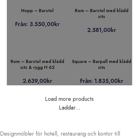
Nopp – Barstol
Rom – Barstol med klädd
sits
Från:
3.550,00
kr
2.581,00
kr
Rom – Barstol med klädd
Square – Barpall med klädd
sits & rygg H 62
sits
2.639,00
kr
Från:
1.835,00
kr
Load more products
Laddar...
Designmöbler för hotell, restaurang och kontor till