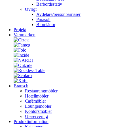
Barbordsstativ
Övrigt
Avdelare/personbarriärer
Parasoll
Blomlådor
Projekt
Varumärken
Bransch
Restaurangmöbler
Hotellmöbler
Cafémöbler
Loungemöbler
Kontorsmöbler
Uteservering
Produktinformation
Kataloger