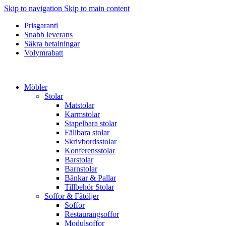
Skip to navigation
Skip to main content
Prisgaranti
Snabb leverans
Säkra betalningar
Volymrabatt
Möbler
Stolar
Matstolar
Karmstolar
Stapelbara stolar
Fällbara stolar
Skrivbordsstolar
Konferensstolar
Barstolar
Barnstolar
Bänkar & Pallar
Tillbehör Stolar
Soffor & Fåtöljer
Soffor
Restaurangsoffor
Modulsoffor