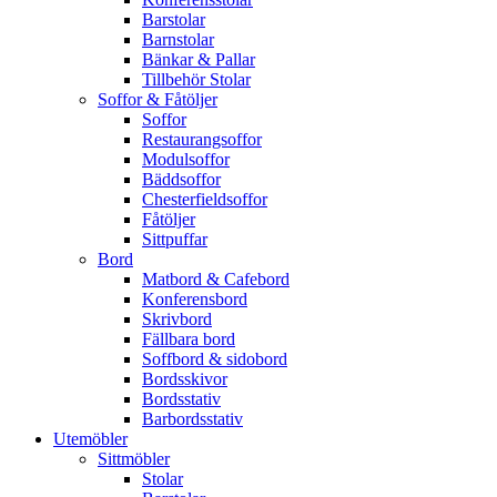
Barstolar
Barnstolar
Bänkar & Pallar
Tillbehör Stolar
Soffor & Fåtöljer
Soffor
Restaurangsoffor
Modulsoffor
Bäddsoffor
Chesterfieldsoffor
Fåtöljer
Sittpuffar
Bord
Matbord & Cafebord
Konferensbord
Skrivbord
Fällbara bord
Soffbord & sidobord
Bordsskivor
Bordsstativ
Barbordsstativ
Utemöbler
Sittmöbler
Stolar