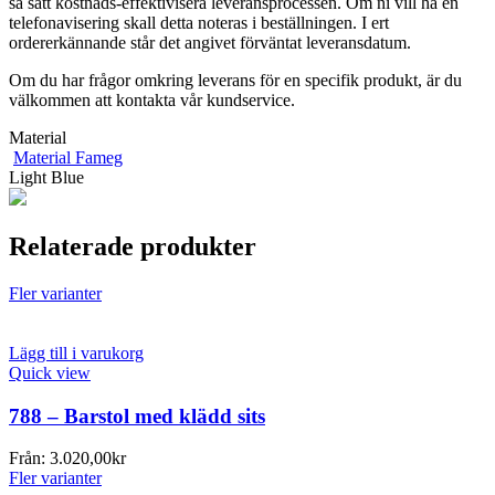
så sätt kostnads-effektivisera leveransprocessen. Om ni vill ha en
telefonavisering skall detta noteras i beställningen. I ert
ordererkännande står det angivet förväntat leveransdatum.
Om du har frågor omkring leverans för en specifik produkt, är du
välkommen att kontakta vår kundservice.
Material
Material Fameg
Light Blue
Relaterade produkter
Fler varianter
Lägg till i varukorg
Quick view
788 – Barstol med klädd sits
Från:
3.020,00
kr
Fler varianter