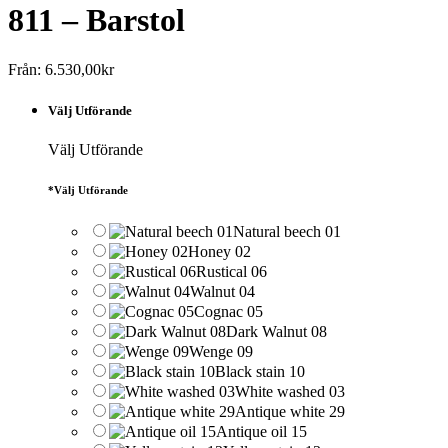
811 – Barstol
Från:
6.530,00
kr
Välj Utförande
Välj Utförande
*
Välj Utförande
Natural beech 01
Honey 02
Rustical 06
Walnut 04
Cognac 05
Dark Walnut 08
Wenge 09
Black stain 10
White washed 03
Antique white 29
Antique oil 15