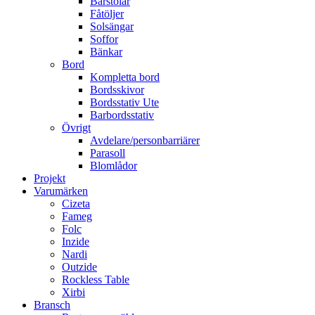
Barstolar
Fåtöljer
Solsängar
Soffor
Bänkar
Bord
Kompletta bord
Bordsskivor
Bordsstativ Ute
Barbordsstativ
Övrigt
Avdelare/personbarriärer
Parasoll
Blomlådor
Projekt
Varumärken
Cizeta
Fameg
Folc
Inzide
Nardi
Outzide
Rockless Table
Xirbi
Bransch