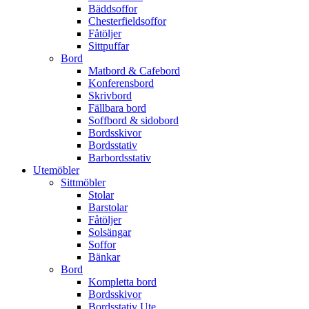
Bäddsoffor
Chesterfieldsoffor
Fåtöljer
Sittpuffar
Bord
Matbord & Cafebord
Konferensbord
Skrivbord
Fällbara bord
Soffbord & sidobord
Bordsskivor
Bordsstativ
Barbordsstativ
Utemöbler
Sittmöbler
Stolar
Barstolar
Fåtöljer
Solsängar
Soffor
Bänkar
Bord
Kompletta bord
Bordsskivor
Bordsstativ Ute