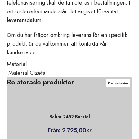
telefonavisering skall detta noteras i beställningen. I
ert ordererkännande står det angivet förväntat
leveransdatum.
Om du har frågor omkring leverans för en specifik
produkt, är du välkommen att kontakta vår
kundservice.
Material
Material Cizeta
Relaterade produkter
Fler varianter
Fler varianter
Fler varianter
Fler varianter
Fler varianter
Fler varianter
Fler varianter
Babar 2452 Barstol
Från:
2.725,00
kr