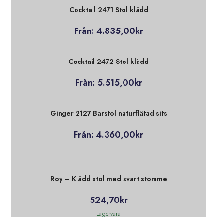
Cocktail 2471 Stol klädd
Från:
4.835,00
kr
Cocktail 2472 Stol klädd
Från:
5.515,00
kr
Ginger 2127 Barstol naturflätad sits
Från:
4.360,00
kr
Roy – Klädd stol med svart stomme
524,70
kr
Lagervara