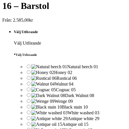
16 – Barstol
Från:
2.585,00
kr
Välj Utförande
Välj Utförande
*
Välj Utförande
Natural beech 01
Honey 02
Rustical 06
Walnut 04
Cognac 05
Dark Walnut 08
Wenge 09
Black stain 10
White washed 03
Antique white 29
Antique oil 15