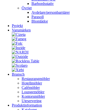
Barbordsstativ
Övrigt
Avdelare/personbarriärer
Parasoll
Blomlådor
Projekt
Varumärken
Bransch
Restaurangmöbler
Hotellmöbler
Cafémöbler
Loungemöbler
Kontorsmöbler
Uteservering
Produktinformation
Kataloger