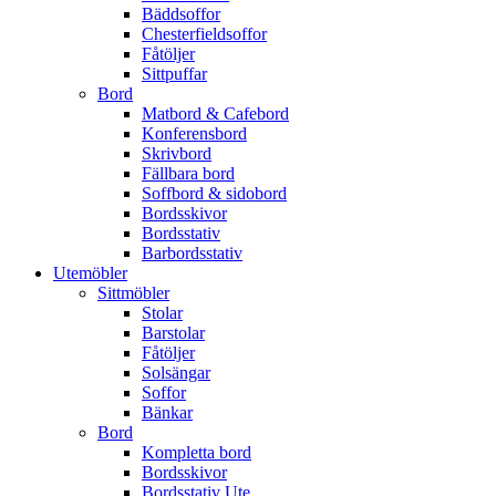
Bäddsoffor
Chesterfieldsoffor
Fåtöljer
Sittpuffar
Bord
Matbord & Cafebord
Konferensbord
Skrivbord
Fällbara bord
Soffbord & sidobord
Bordsskivor
Bordsstativ
Barbordsstativ
Utemöbler
Sittmöbler
Stolar
Barstolar
Fåtöljer
Solsängar
Soffor
Bänkar
Bord
Kompletta bord
Bordsskivor
Bordsstativ Ute