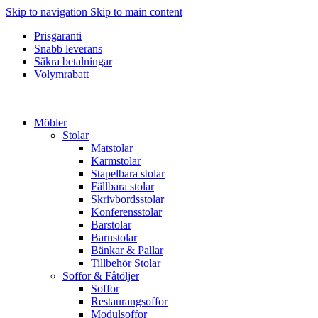
Skip to navigation
Skip to main content
Prisgaranti
Snabb leverans
Säkra betalningar
Volymrabatt
Möbler
Stolar
Matstolar
Karmstolar
Stapelbara stolar
Fällbara stolar
Skrivbordsstolar
Konferensstolar
Barstolar
Barnstolar
Bänkar & Pallar
Tillbehör Stolar
Soffor & Fåtöljer
Soffor
Restaurangsoffor
Modulsoffor