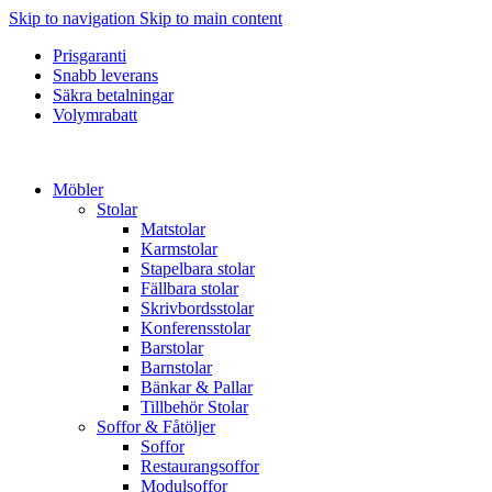
Skip to navigation
Skip to main content
Prisgaranti
Snabb leverans
Säkra betalningar
Volymrabatt
Möbler
Stolar
Matstolar
Karmstolar
Stapelbara stolar
Fällbara stolar
Skrivbordsstolar
Konferensstolar
Barstolar
Barnstolar
Bänkar & Pallar
Tillbehör Stolar
Soffor & Fåtöljer
Soffor
Restaurangsoffor
Modulsoffor