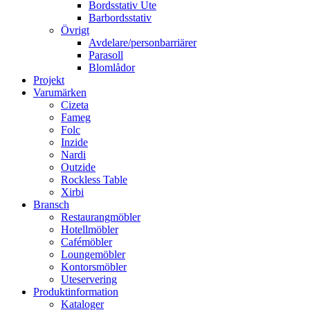
Bordsstativ Ute
Barbordsstativ
Övrigt
Avdelare/personbarriärer
Parasoll
Blomlådor
Projekt
Varumärken
Cizeta
Fameg
Folc
Inzide
Nardi
Outzide
Rockless Table
Xirbi
Bransch
Restaurangmöbler
Hotellmöbler
Cafémöbler
Loungemöbler
Kontorsmöbler
Uteservering
Produktinformation
Kataloger