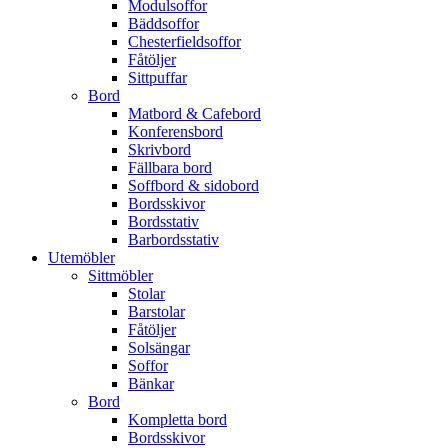
Modulsoffor
Bäddsoffor
Chesterfieldsoffor
Fåtöljer
Sittpuffar
Bord
Matbord & Cafebord
Konferensbord
Skrivbord
Fällbara bord
Soffbord & sidobord
Bordsskivor
Bordsstativ
Barbordsstativ
Utemöbler
Sittmöbler
Stolar
Barstolar
Fåtöljer
Solsängar
Soffor
Bänkar
Bord
Kompletta bord
Bordsskivor