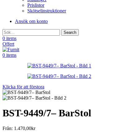
Prislistor
Skötselinstruktioner
Ansök om konto
Search
0
items
Offert
0
items
Klicka för att förstora
BST-9449/7– BarStol
Från:
1.470,00
kr