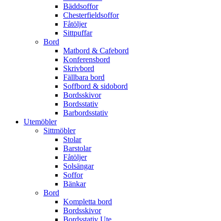
Bäddsoffor
Chesterfieldsoffor
Fåtöljer
Sittpuffar
Bord
Matbord & Cafebord
Konferensbord
Skrivbord
Fällbara bord
Soffbord & sidobord
Bordsskivor
Bordsstativ
Barbordsstativ
Utemöbler
Sittmöbler
Stolar
Barstolar
Fåtöljer
Solsängar
Soffor
Bänkar
Bord
Kompletta bord
Bordsskivor
Bordsstativ Ute