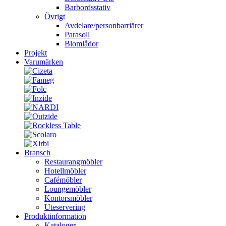
Barbordsstativ
Övrigt
Avdelare/personbarriärer
Parasoll
Blomlådor
Projekt
Varumärken
Bransch
Restaurangmöbler
Hotellmöbler
Cafémöbler
Loungemöbler
Kontorsmöbler
Uteservering
Produktinformation
Kataloger