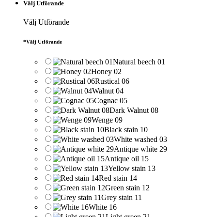
Välj Utförande
Välj Utförande
*
Välj Utförande
Natural beech 01
Honey 02
Rustical 06
Walnut 04
Cognac 05
Dark Walnut 08
Wenge 09
Black stain 10
White washed 03
Antique white 29
Antique oil 15
Yellow stain 13
Red stain 14
Green stain 12
Grey stain 11
White 16
Light green 21