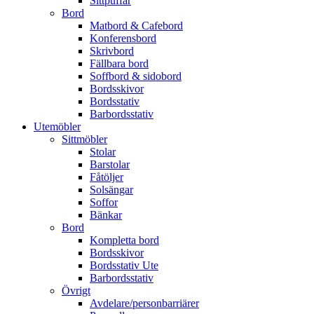
Sittpuffar
Bord
Matbord & Cafebord
Konferensbord
Skrivbord
Fällbara bord
Soffbord & sidobord
Bordsskivor
Bordsstativ
Barbordsstativ
Utemöbler
Sittmöbler
Stolar
Barstolar
Fåtöljer
Solsängar
Soffor
Bänkar
Bord
Kompletta bord
Bordsskivor
Bordsstativ Ute
Barbordsstativ
Övrigt
Avdelare/personbarriärer