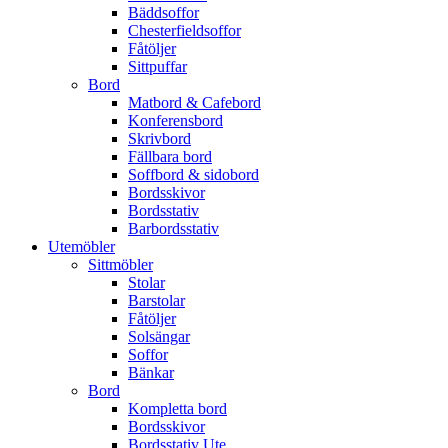
Bäddsoffor
Chesterfieldsoffor
Fåtöljer
Sittpuffar
Bord
Matbord & Cafebord
Konferensbord
Skrivbord
Fällbara bord
Soffbord & sidobord
Bordsskivor
Bordsstativ
Barbordsstativ
Utemöbler
Sittmöbler
Stolar
Barstolar
Fåtöljer
Solsängar
Soffor
Bänkar
Bord
Kompletta bord
Bordsskivor
Bordsstativ Ute