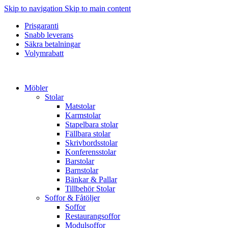
Skip to navigation
Skip to main content
Prisgaranti
Snabb leverans
Säkra betalningar
Volymrabatt
Möbler
Stolar
Matstolar
Karmstolar
Stapelbara stolar
Fällbara stolar
Skrivbordsstolar
Konferensstolar
Barstolar
Barnstolar
Bänkar & Pallar
Tillbehör Stolar
Soffor & Fåtöljer
Soffor
Restaurangsoffor
Modulsoffor