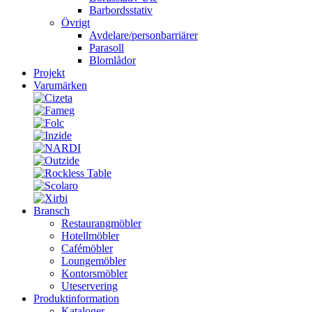
Barbordsstativ
Övrigt
Avdelare/personbarriärer
Parasoll
Blomlådor
Projekt
Varumärken
Bransch
Restaurangmöbler
Hotellmöbler
Cafémöbler
Loungemöbler
Kontorsmöbler
Uteservering
Produktinformation
Kataloger