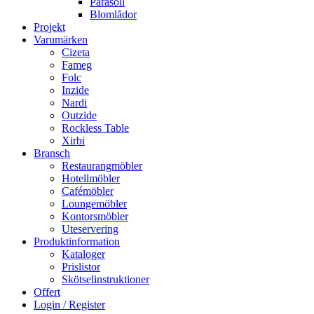
Parasoll
Blomlådor
Projekt
Varumärken
Cizeta
Fameg
Folc
Inzide
Nardi
Outzide
Rockless Table
Xirbi
Bransch
Restaurangmöbler
Hotellmöbler
Cafémöbler
Loungemöbler
Kontorsmöbler
Uteservering
Produktinformation
Kataloger
Prislistor
Skötselinstruktioner
Offert
Login / Register