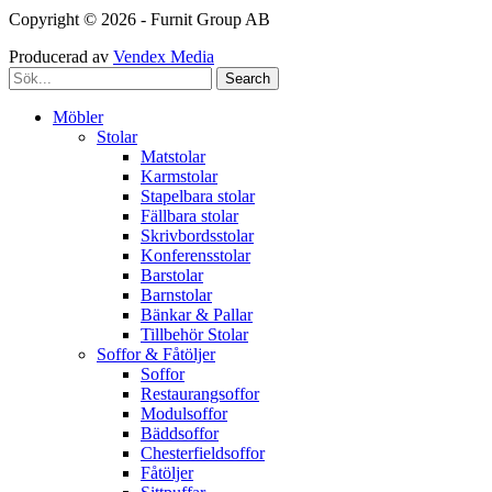
Copyright © 2026 - Furnit Group AB
Producerad av
Vendex Media
Search
Möbler
Stolar
Matstolar
Karmstolar
Stapelbara stolar
Fällbara stolar
Skrivbordsstolar
Konferensstolar
Barstolar
Barnstolar
Bänkar & Pallar
Tillbehör Stolar
Soffor & Fåtöljer
Soffor
Restaurangsoffor
Modulsoffor
Bäddsoffor
Chesterfieldsoffor
Fåtöljer