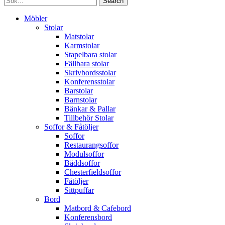
Search
Möbler
Stolar
Matstolar
Karmstolar
Stapelbara stolar
Fällbara stolar
Skrivbordsstolar
Konferensstolar
Barstolar
Barnstolar
Bänkar & Pallar
Tillbehör Stolar
Soffor & Fåtöljer
Soffor
Restaurangsoffor
Modulsoffor
Bäddsoffor
Chesterfieldsoffor
Fåtöljer
Sittpuffar
Bord
Matbord & Cafebord
Konferensbord