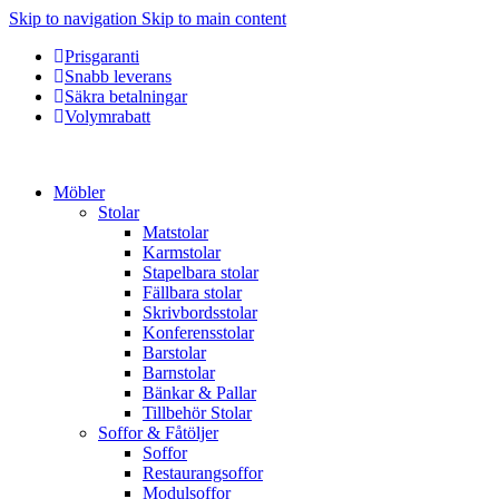
Skip to navigation
Skip to main content
Prisgaranti
Snabb leverans
Säkra betalningar
Volymrabatt
Möbler
Stolar
Matstolar
Karmstolar
Stapelbara stolar
Fällbara stolar
Skrivbordsstolar
Konferensstolar
Barstolar
Barnstolar
Bänkar & Pallar
Tillbehör Stolar
Soffor & Fåtöljer
Soffor
Restaurangsoffor
Modulsoffor