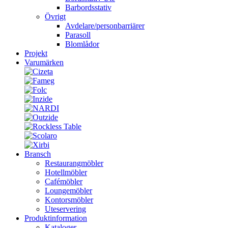
Barbordsstativ
Övrigt
Avdelare/personbarriärer
Parasoll
Blomlådor
Projekt
Varumärken
Bransch
Restaurangmöbler
Hotellmöbler
Cafémöbler
Loungemöbler
Kontorsmöbler
Uteservering
Produktinformation
Kataloger