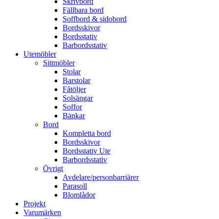
Skrivbord
Fällbara bord
Soffbord & sidobord
Bordsskivor
Bordsstativ
Barbordsstativ
Utemöbler
Sittmöbler
Stolar
Barstolar
Fåtöljer
Solsängar
Soffor
Bänkar
Bord
Kompletta bord
Bordsskivor
Bordsstativ Ute
Barbordsstativ
Övrigt
Avdelare/personbarriärer
Parasoll
Blomlådor
Projekt
Varumärken