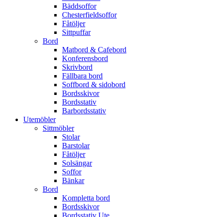
Bäddsoffor
Chesterfieldsoffor
Fåtöljer
Sittpuffar
Bord
Matbord & Cafebord
Konferensbord
Skrivbord
Fällbara bord
Soffbord & sidobord
Bordsskivor
Bordsstativ
Barbordsstativ
Utemöbler
Sittmöbler
Stolar
Barstolar
Fåtöljer
Solsängar
Soffor
Bänkar
Bord
Kompletta bord
Bordsskivor
Bordsstativ Ute