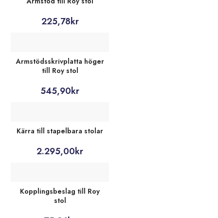
Armstöd till Roy stol
225,78
kr
Armstödsskrivplatta höger
till Roy stol
545,90
kr
Kärra till stapelbara stolar
2.295,00
kr
Kopplingsbeslag till Roy
stol