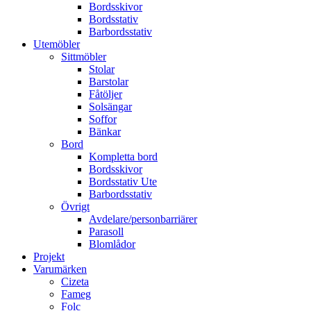
Bordsskivor
Bordsstativ
Barbordsstativ
Utemöbler
Sittmöbler
Stolar
Barstolar
Fåtöljer
Solsängar
Soffor
Bänkar
Bord
Kompletta bord
Bordsskivor
Bordsstativ Ute
Barbordsstativ
Övrigt
Avdelare/personbarriärer
Parasoll
Blomlådor
Projekt
Varumärken
Cizeta
Fameg
Folc