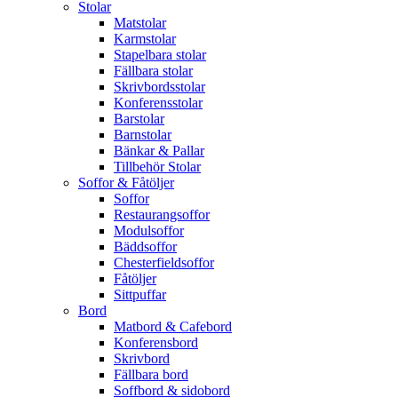
Stolar
Matstolar
Karmstolar
Stapelbara stolar
Fällbara stolar
Skrivbordsstolar
Konferensstolar
Barstolar
Barnstolar
Bänkar & Pallar
Tillbehör Stolar
Soffor & Fåtöljer
Soffor
Restaurangsoffor
Modulsoffor
Bäddsoffor
Chesterfieldsoffor
Fåtöljer
Sittpuffar
Bord
Matbord & Cafebord
Konferensbord
Skrivbord
Fällbara bord
Soffbord & sidobord