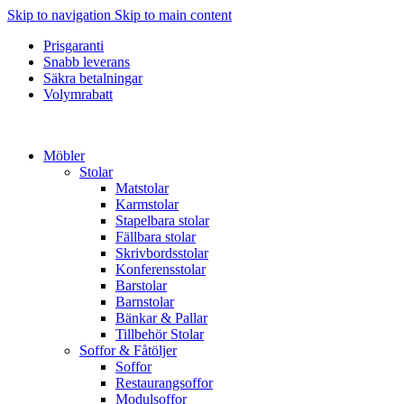
Skip to navigation
Skip to main content
Prisgaranti
Snabb leverans
Säkra betalningar
Volymrabatt
Möbler
Stolar
Matstolar
Karmstolar
Stapelbara stolar
Fällbara stolar
Skrivbordsstolar
Konferensstolar
Barstolar
Barnstolar
Bänkar & Pallar
Tillbehör Stolar
Soffor & Fåtöljer
Soffor
Restaurangsoffor
Modulsoffor