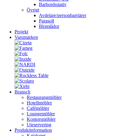
Barbordsstativ
Övrigt
Avdelare/personbarriärer
Parasoll
Blomlådor
Projekt
Varumärken
Bransch
Restaurangmöbler
Hotellmöbler
Cafémöbler
Loungemöbler
Kontorsmöbler
Uteservering
Produktinformation
Kataloger