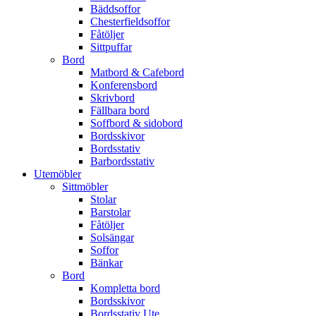
Bäddsoffor
Chesterfieldsoffor
Fåtöljer
Sittpuffar
Bord
Matbord & Cafebord
Konferensbord
Skrivbord
Fällbara bord
Soffbord & sidobord
Bordsskivor
Bordsstativ
Barbordsstativ
Utemöbler
Sittmöbler
Stolar
Barstolar
Fåtöljer
Solsängar
Soffor
Bänkar
Bord
Kompletta bord
Bordsskivor
Bordsstativ Ute