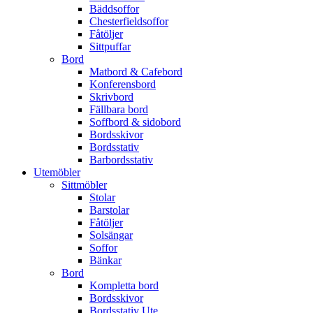
Bäddsoffor
Chesterfieldsoffor
Fåtöljer
Sittpuffar
Bord
Matbord & Cafebord
Konferensbord
Skrivbord
Fällbara bord
Soffbord & sidobord
Bordsskivor
Bordsstativ
Barbordsstativ
Utemöbler
Sittmöbler
Stolar
Barstolar
Fåtöljer
Solsängar
Soffor
Bänkar
Bord
Kompletta bord
Bordsskivor
Bordsstativ Ute