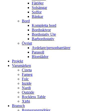
Fåtöljer
Solsängar
Soffor
Bänkar
Bord
Kompletta bord
Bordsskivor
Bordsstativ Ute
Barbordsstativ
Övrigt
Avdelare/personbarriärer
Parasoll
Blomlådor
Projekt
Varumärken
Cizeta
Fameg
Folc
Inzide
Nardi
Outzide
Rockless Table
Xirbi
Bransch
Restaurangmöbler