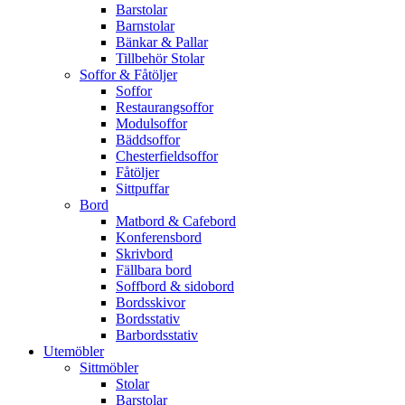
Barstolar
Barnstolar
Bänkar & Pallar
Tillbehör Stolar
Soffor & Fåtöljer
Soffor
Restaurangsoffor
Modulsoffor
Bäddsoffor
Chesterfieldsoffor
Fåtöljer
Sittpuffar
Bord
Matbord & Cafebord
Konferensbord
Skrivbord
Fällbara bord
Soffbord & sidobord
Bordsskivor
Bordsstativ
Barbordsstativ
Utemöbler
Sittmöbler
Stolar
Barstolar