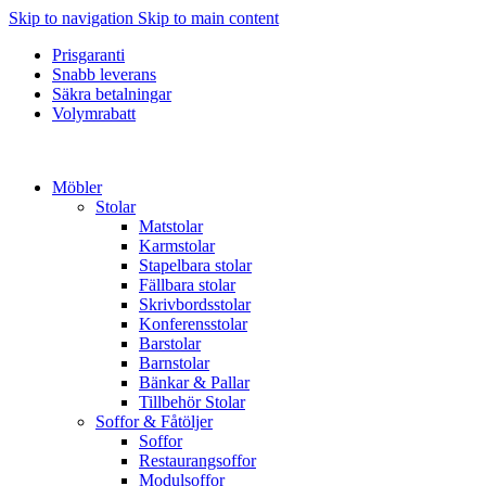
Skip to navigation
Skip to main content
Prisgaranti
Snabb leverans
Säkra betalningar
Volymrabatt
Möbler
Stolar
Matstolar
Karmstolar
Stapelbara stolar
Fällbara stolar
Skrivbordsstolar
Konferensstolar
Barstolar
Barnstolar
Bänkar & Pallar
Tillbehör Stolar
Soffor & Fåtöljer
Soffor
Restaurangsoffor
Modulsoffor