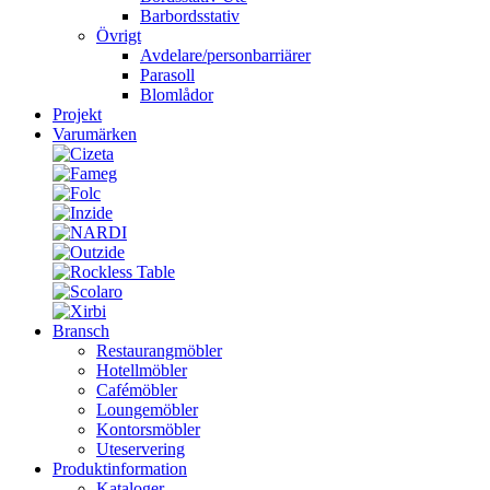
Barbordsstativ
Övrigt
Avdelare/personbarriärer
Parasoll
Blomlådor
Projekt
Varumärken
Bransch
Restaurangmöbler
Hotellmöbler
Cafémöbler
Loungemöbler
Kontorsmöbler
Uteservering
Produktinformation
Kataloger