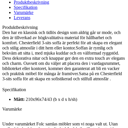
Produktbeskrivning
Specifikation
Varumärke
Leverans
Produktbeskrivning
Den har en klassisk och tidlös design som aldrig går ur mode, och
den är tillverkad av högkvalitativa material för hållbarhet och
komfort. Chesterfield 3-sits soffa är perfekt för att skapa en elegant
och stilig atmosfär i ditt hem eller kontor.Soffan är rymlig och
bekväm att sitta i, med mjuka kuddar och en välformad ryggstöd.
Dess dekorativa nitar och knappar ger den en extra touch av elegans
och charm. Oavsett om du väljer att placera den i vardagsrummet,
biblioteket eller kontoret, kommer den garanterat att bli en vacker
och praktisk möbel för många år framöver.Satsa på en Chesterfield
3-sits soffa för att skapa en sofistikerad och stilfull atmosfär .
Specifikation
Mått:
210x96x74/43 (b x d x h/sh)
Varumärke
Under varumärket Folc samlas möbler som vi noga valt ut. Utan