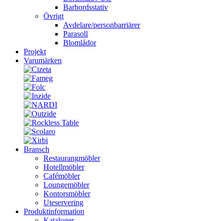
Barbordsstativ
Övrigt
Avdelare/personbarriärer
Parasoll
Blomlådor
Projekt
Varumärken
Bransch
Restaurangmöbler
Hotellmöbler
Cafémöbler
Loungemöbler
Kontorsmöbler
Uteservering
Produktinformation
Kataloger