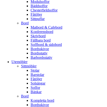
Modulsoffor
Bäddsoffor
Chesterfieldsoffor
Fåtöljer
Sittpuffar
Bord
Matbord & Cafebord
Konferensbord
Skrivbord
Fällbara bord
Soffbord & sidobord
Bordsskivor
Bordsstativ
Barbordsstativ
Utemöbler
Sittmöbler
Stolar
Barstolar
Fåtöljer
Solsängar
Soffor
Bänkar
Bord
Kompletta bord
Bordsskivor