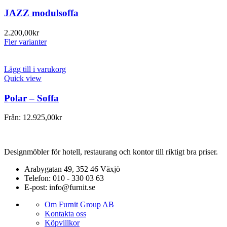
JAZZ modulsoffa
2.200,00
kr
Fler varianter
Lägg till i varukorg
Quick view
Polar – Soffa
Från:
12.925,00
kr
Designmöbler för hotell, restaurang och kontor till riktigt bra priser.
Arabygatan 49, 352 46 Växjö
Telefon: 010 - 330 03 63
E-post: info@furnit.se
Om Furnit Group AB
Kontakta oss
Köpvillkor