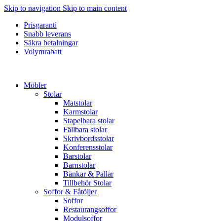
Skip to navigation
Skip to main content
Prisgaranti
Snabb leverans
Säkra betalningar
Volymrabatt
Möbler
Stolar
Matstolar
Karmstolar
Stapelbara stolar
Fällbara stolar
Skrivbordsstolar
Konferensstolar
Barstolar
Barnstolar
Bänkar & Pallar
Tillbehör Stolar
Soffor & Fåtöljer
Soffor
Restaurangsoffor
Modulsoffor