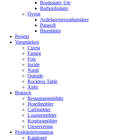
Bordsstativ Ute
Barbordsstativ
Övrigt
Avdelare/personbarriärer
Parasoll
Blomlådor
Projekt
Varumärken
Cizeta
Fameg
Folc
Inzide
Nardi
Outzide
Rockless Table
Xirbi
Bransch
Restaurangmöbler
Hotellmöbler
Cafémöbler
Loungemöbler
Kontorsmöbler
Uteservering
Produktinformation
Kataloger