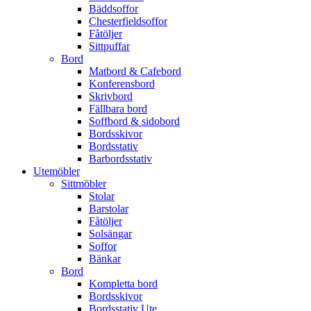
Bäddsoffor
Chesterfieldsoffor
Fåtöljer
Sittpuffar
Bord
Matbord & Cafebord
Konferensbord
Skrivbord
Fällbara bord
Soffbord & sidobord
Bordsskivor
Bordsstativ
Barbordsstativ
Utemöbler
Sittmöbler
Stolar
Barstolar
Fåtöljer
Solsängar
Soffor
Bänkar
Bord
Kompletta bord
Bordsskivor
Bordsstativ Ute