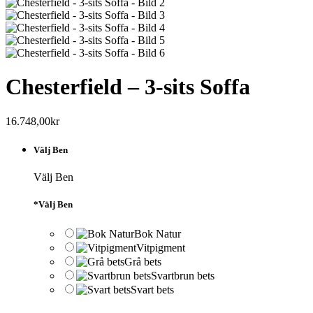
Chesterfield – 3-sits Soffa
16.748,00
kr
Välj Ben
Välj Ben
*
Välj Ben
Bok Natur
Vitpigment
Grå bets
Svartbrun bets
Svart bets