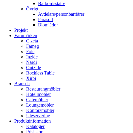
Barbordsstativ
Övrigt
Avdelare/personbarriärer
Parasoll
Blomlådor
Projekt
Varumärken
Cizeta
Fameg
Folc
Inzide
Nardi
Outzide
Rockless Table
Xirbi
Bransch
Restaurangmöbler
Hotellmöbler
Cafémöbler
Loungemöbler
Kontorsmöbler
Uteservering
Produktinformation
Kataloger
Prislistor