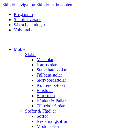
Skip to navigation
Skip to main content
Prisgaranti
Snabb leverans
Säkra betalningar
Volymrabatt
Möbler
Stolar
Matstolar
Karmstolar
Stapelbara stolar
Fällbara stolar
Skrivbordsstolar
Konferensstolar
Barstolar
Barnstolar
Bänkar & Pallar
Tillbehör Stolar
Soffor & Fåtöljer
Soffor
Restaurangsoffor
Modulsoffor