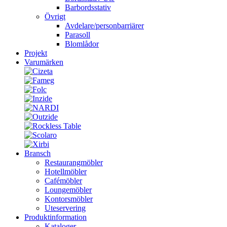
Barbordsstativ
Övrigt
Avdelare/personbarriärer
Parasoll
Blomlådor
Projekt
Varumärken
Bransch
Restaurangmöbler
Hotellmöbler
Cafémöbler
Loungemöbler
Kontorsmöbler
Uteservering
Produktinformation
Kataloger