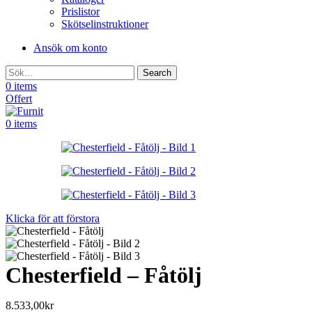
Prislistor
Skötselinstruktioner
Ansök om konto
Search
0
items
Offert
0
items
Klicka för att förstora
Chesterfield – Fåtölj
8.533,00
kr