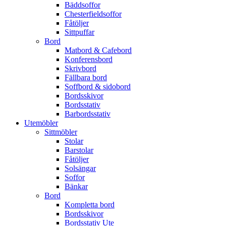
Bäddsoffor
Chesterfieldsoffor
Fåtöljer
Sittpuffar
Bord
Matbord & Cafebord
Konferensbord
Skrivbord
Fällbara bord
Soffbord & sidobord
Bordsskivor
Bordsstativ
Barbordsstativ
Utemöbler
Sittmöbler
Stolar
Barstolar
Fåtöljer
Solsängar
Soffor
Bänkar
Bord
Kompletta bord
Bordsskivor
Bordsstativ Ute