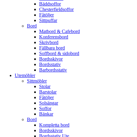
Bäddsoffor
Chesterfieldsoffor
Fåtöljer
Sittpuffar
Bord
Matbord & Cafebord
Konferensbord
Skrivbord
Fällbara bord
Soffbord & sidobord
Bordsskivor
Bordsstativ
Barbordsstativ
Utemöbler
Sittmöbler
Stolar
Barstolar
Fåtöljer
Solsängar
Soffor
Bänkar
Bord
Kompletta bord
Bordsskivor
Bordsstativ Ute