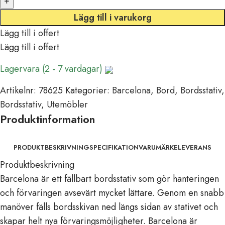
Lägg till i varukorg
Lägg till i offert
Lägg till i offert
Lagervara (2 - 7 vardagar)
Artikelnr:
78625
Kategorier:
Barcelona
,
Bord
,
Bordsstativ
,
Bordsstativ
,
Utemöbler
Produktinformation
PRODUKTBESKRIVNING
SPECIFIKATION
VARUMÄRKE
LEVERANS
Produktbeskrivning
Barcelona är ett fällbart bordsstativ som gör hanteringen
och förvaringen avsevärt mycket lättare. Genom en snabb
manöver fälls bordsskivan ned längs sidan av stativet och
skapar helt nya förvaringsmöjligheter. Barcelona är