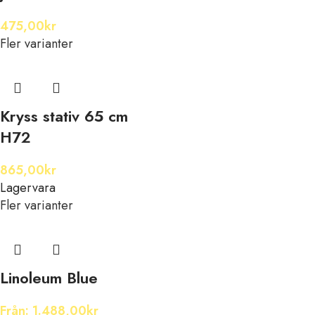
475,00
kr
Fler varianter
Kryss stativ 65 cm
H72
865,00
kr
Lagervara
Fler varianter
Linoleum Blue
Från:
1.488,00
kr