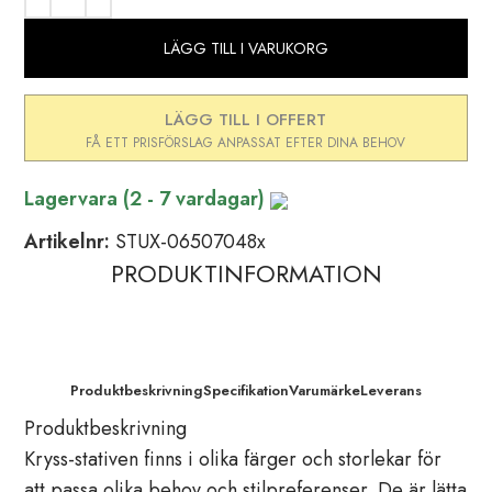
LÄGG TILL I VARUKORG
LÄGG TILL I OFFERT
Lagervara (2 - 7 vardagar)
Artikelnr:
STUX-06507048x
PRODUKTINFORMATION
Produktbeskrivning
Specifikation
Varumärke
Leverans
Produktbeskrivning
Kryss-stativen finns i olika färger och storlekar för
att passa olika behov och stilpreferenser. De är lätta