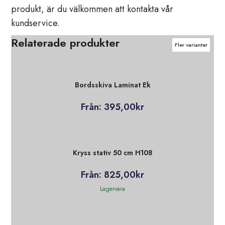
produkt, är du välkommen att kontakta vår
kundservice.
Relaterade produkter
Fler varianter
Fler varianter
Fler varianter
Fler varianter
Fler varianter
Fler varianter
Fler varianter
Bordsskiva Laminat Ek
Från:
395,00
kr
Kryss stativ 50 cm H108
Från:
825,00
kr
Lagervara