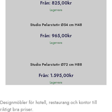
Från:
825,00
kr
Lagervara
Studio Pelarstativ Ø54 cm H48
Från:
965,00
kr
Lagervara
Studio Pelarstativ Ø72 cm H88
Från:
1.595,00
kr
Lagervara
Designmöbler för hotell, restaurang och kontor till
riktigt bra priser.