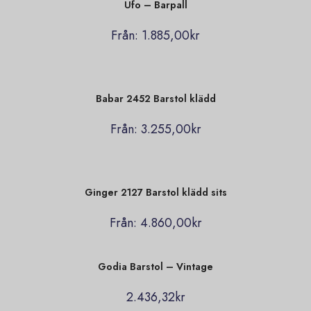
Ufo – Barpall
Från:
1.885,00
kr
Babar 2452 Barstol klädd
Från:
3.255,00
kr
Ginger 2127 Barstol klädd sits
Från:
4.860,00
kr
Godia Barstol – Vintage
2.436,32
kr