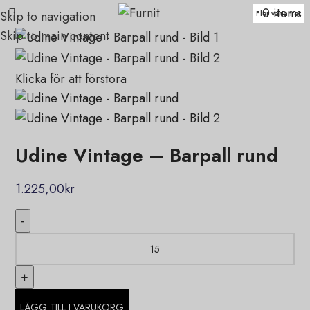
0
items
Skip to navigation
Fler varianter
Fler varianter
Fler varianter
Fler varianter
Fler varianter
Fler varianter
Skip to main content
Klicka för att förstora
Udine Vintage – Barpall rund
1.225,00
kr
LÄGG TILL I VARUKORG