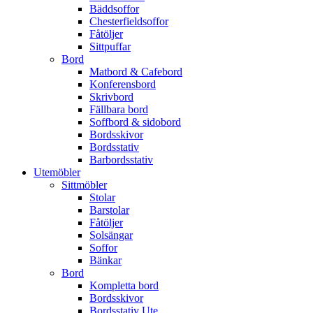
Bäddsoffor
Chesterfieldsoffor
Fåtöljer
Sittpuffar
Bord
Matbord & Cafebord
Konferensbord
Skrivbord
Fällbara bord
Soffbord & sidobord
Bordsskivor
Bordsstativ
Barbordsstativ
Utemöbler
Sittmöbler
Stolar
Barstolar
Fåtöljer
Solsängar
Soffor
Bänkar
Bord
Kompletta bord
Bordsskivor
Bordsstativ Ute