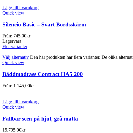
Lägg till i varukorg
Quick view
Silencio Basic – Svart Bordsskärm
Från:
745,00
kr
Lagervara
Fler varianter
Välj alternativ
Den här produkten har flera varianter. De olika alterna
Quick view
Bäddmadrass Contract HA5 200
Från:
1.145,00
kr
Lägg till i varukorg
Quick view
Fällbar scen på hjul, grå matta
15.795,00
kr