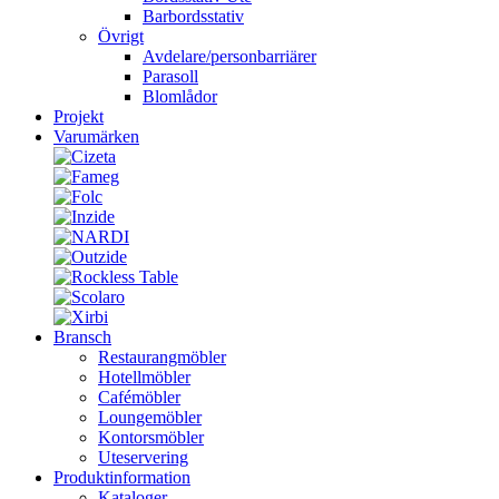
Barbordsstativ
Övrigt
Avdelare/personbarriärer
Parasoll
Blomlådor
Projekt
Varumärken
Bransch
Restaurangmöbler
Hotellmöbler
Cafémöbler
Loungemöbler
Kontorsmöbler
Uteservering
Produktinformation
Kataloger