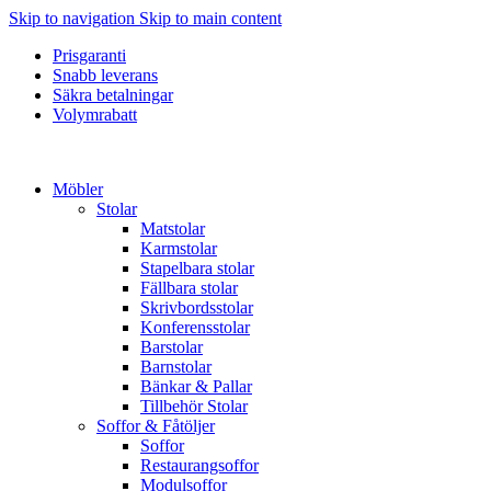
Skip to navigation
Skip to main content
Prisgaranti
Snabb leverans
Säkra betalningar
Volymrabatt
Möbler
Stolar
Matstolar
Karmstolar
Stapelbara stolar
Fällbara stolar
Skrivbordsstolar
Konferensstolar
Barstolar
Barnstolar
Bänkar & Pallar
Tillbehör Stolar
Soffor & Fåtöljer
Soffor
Restaurangsoffor
Modulsoffor