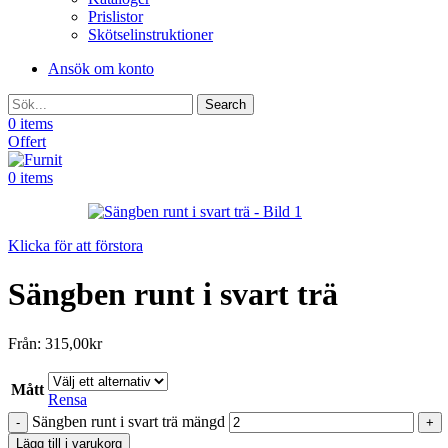
Prislistor
Skötselinstruktioner
Ansök om konto
Search
0
items
Offert
0
items
Klicka för att förstora
Sängben runt i svart trä
Från:
315,00
kr
Mått
Rensa
Sängben runt i svart trä mängd
Lägg till i varukorg