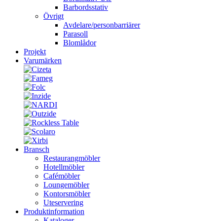
Barbordsstativ
Övrigt
Avdelare/personbarriärer
Parasoll
Blomlådor
Projekt
Varumärken
Bransch
Restaurangmöbler
Hotellmöbler
Cafémöbler
Loungemöbler
Kontorsmöbler
Uteservering
Produktinformation
Kataloger