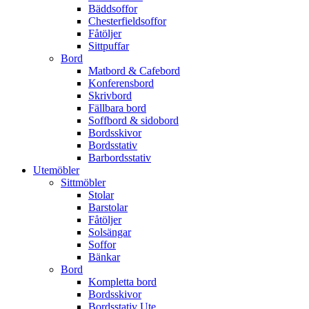
Bäddsoffor
Chesterfieldsoffor
Fåtöljer
Sittpuffar
Bord
Matbord & Cafebord
Konferensbord
Skrivbord
Fällbara bord
Soffbord & sidobord
Bordsskivor
Bordsstativ
Barbordsstativ
Utemöbler
Sittmöbler
Stolar
Barstolar
Fåtöljer
Solsängar
Soffor
Bänkar
Bord
Kompletta bord
Bordsskivor
Bordsstativ Ute