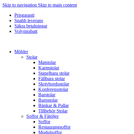
Skip to navigation
Skip to main content
Prisgaranti
Snabb leverans
Säkra betalningar
Volymrabatt
Möbler
Stolar
Matstolar
Karmstolar
Stapelbara stolar
Fällbara stolar
Skrivbordsstolar
Konferensstolar
Barstolar
Barnstolar
Bänkar & Pallar
Tillbehör Stolar
Soffor & Fåtöljer
Soffor
Restaurangsoffor
Modulsoffor