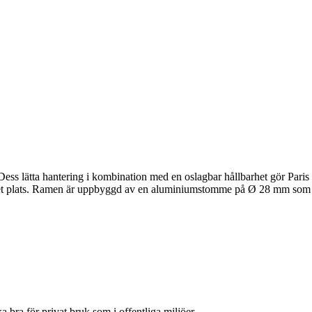
. Dess lätta hantering i kombination med en oslagbar hållbarhet gör Paris
ket plats. Ramen är uppbyggd av en aluminiumstomme på Ø 28 mm som säker
a bra för privat bruk som i offentliga miljöer.