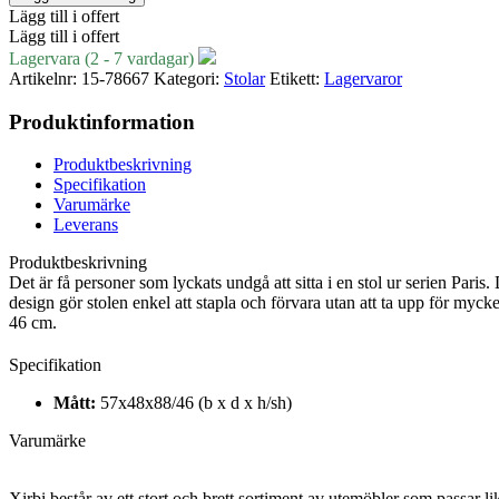
Lägg till i offert
Lägg till i offert
Lagervara (2 - 7 vardagar)
Artikelnr:
15-78667
Kategori:
Stolar
Etikett:
Lagervaror
Produktinformation
Produktbeskrivning
Specifikation
Varumärke
Leverans
Produktbeskrivning
Det är få personer som lyckats undgå att sitta i en stol ur serien Paris
design gör stolen enkel att stapla och förvara utan att ta upp för myc
46 cm.
Specifikation
Mått:
57x48x88/46 (b x d x h/sh)
Varumärke
Xirbi består av ett stort och brett sortiment av utemöbler som passar lik