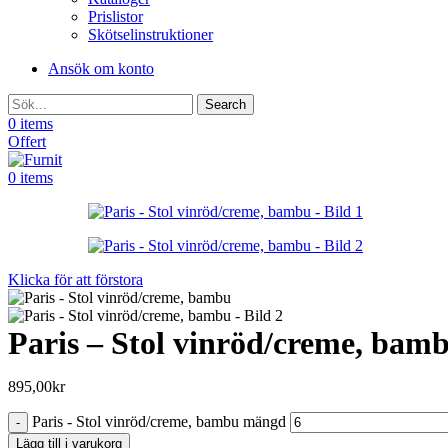
Prislistor
Skötselinstruktioner
Ansök om konto
Search
0
items
Offert
0
items
Klicka för att förstora
Paris – Stol vinröd/creme, bam
895,00
kr
Paris - Stol vinröd/creme, bambu mängd
Lägg till i varukorg