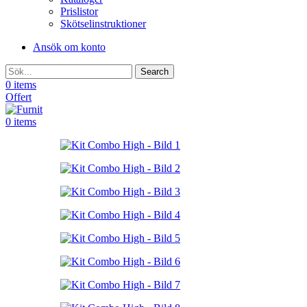
Prislistor
Skötselinstruktioner
Ansök om konto
Search
0
items
Offert
0
items