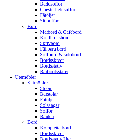
Bäddsoffor
Chesterfieldsoffor
Fåtöljer
Sittpuffar
Bord
Matbord & Cafebord
Konferensbord
Skrivbord
Fällbara bord
Soffbord & sidobord
Bordsskivor
Bordsstativ
Barbordsstativ
Utemöbler
Sittmöbler
Stolar
Barstolar
Fåtöljer
Solsängar
Soffor
Bänkar
Bord
Kompletta bord
Bordsskivor
Bordsstativ Ute