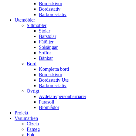
Bordsskivor
Bordsstativ
Barbordsstativ
Utemöbler
Sittmöbler
Stolar
Barstolar
Fåtöljer
Solsängar
Soffor
Bänkar
Bord
Kompletta bord
Bordsskivor
Bordsstativ Ute
Barbordsstativ
Övrigt
Avdelare/personbarriärer
Parasoll
Blomlådor
Projekt
Varumärken
Cizeta
Fameg
Folc