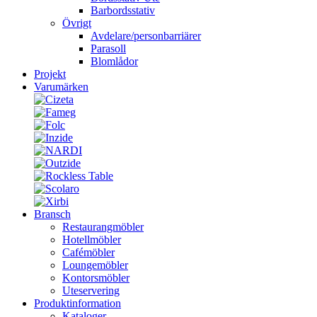
Barbordsstativ
Övrigt
Avdelare/personbarriärer
Parasoll
Blomlådor
Projekt
Varumärken
Bransch
Restaurangmöbler
Hotellmöbler
Cafémöbler
Loungemöbler
Kontorsmöbler
Uteservering
Produktinformation
Kataloger