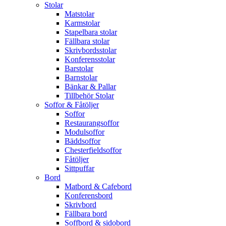
Stolar
Matstolar
Karmstolar
Stapelbara stolar
Fällbara stolar
Skrivbordsstolar
Konferensstolar
Barstolar
Barnstolar
Bänkar & Pallar
Tillbehör Stolar
Soffor & Fåtöljer
Soffor
Restaurangsoffor
Modulsoffor
Bäddsoffor
Chesterfieldsoffor
Fåtöljer
Sittpuffar
Bord
Matbord & Cafebord
Konferensbord
Skrivbord
Fällbara bord
Soffbord & sidobord