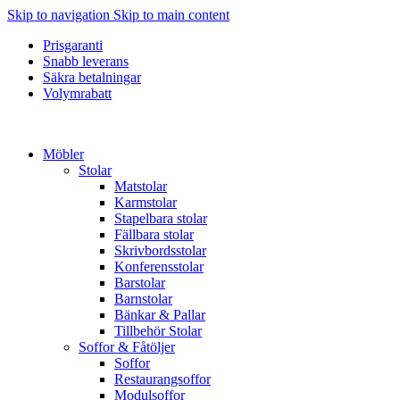
Skip to navigation
Skip to main content
Prisgaranti
Snabb leverans
Säkra betalningar
Volymrabatt
Möbler
Stolar
Matstolar
Karmstolar
Stapelbara stolar
Fällbara stolar
Skrivbordsstolar
Konferensstolar
Barstolar
Barnstolar
Bänkar & Pallar
Tillbehör Stolar
Soffor & Fåtöljer
Soffor
Restaurangsoffor
Modulsoffor