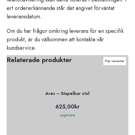
ert ordererkännande står det angivet förväntat
leveransdatum.
Om du har frågor omkring leverans för en specifik
produkt, är du välkommen att kontakta vår
kundservice.
Relaterade produkter
Fler varianter
Fler varianter
Fler varianter
Fler varianter
Fler varianter
Fler varianter
Ares – Stapelbar stol
625,00
kr
Lagervara