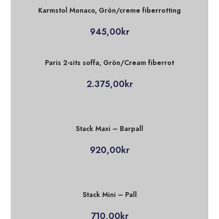
Karmstol Monaco, Grön/creme fiberrotting
945,00
kr
Paris 2-sits soffa, Grön/Cream fiberrot
2.375,00
kr
Stack Maxi – Barpall
920,00
kr
Stack Mini – Pall
710,00
kr