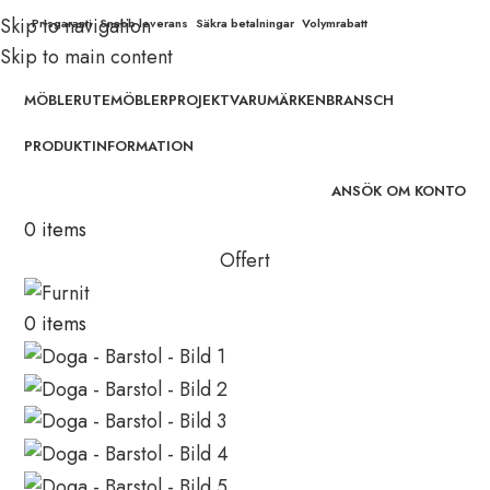
Skip to navigation
Prisgaranti
Snabb leverans
Säkra betalningar
Volymrabatt
Skip to main content
MÖBLER
UTEMÖBLER
PROJEKT
VARUMÄRKEN
BRANSCH
PRODUKTINFORMATION
ANSÖK OM KONTO
0
items
Offert
0
items