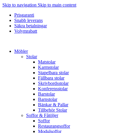
Skip to navigation
Skip to main content
Prisgaranti
Snabb leverans
Säkra betalningar
Volymrabatt
Möbler
Stolar
Matstolar
Karmstolar
Stapelbara stolar
Fällbara stolar
Skrivbordsstolar
Konferensstolar
Barstolar
Barnstolar
Bänkar & Pallar
Tillbehör Stolar
Soffor & Fåtöljer
Soffor
Restaurangsoffor
Modulsoffor