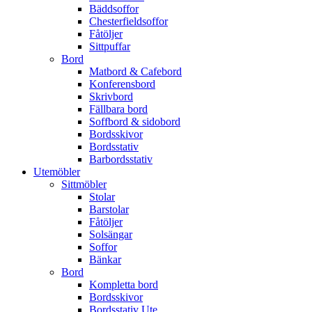
Bäddsoffor
Chesterfieldsoffor
Fåtöljer
Sittpuffar
Bord
Matbord & Cafebord
Konferensbord
Skrivbord
Fällbara bord
Soffbord & sidobord
Bordsskivor
Bordsstativ
Barbordsstativ
Utemöbler
Sittmöbler
Stolar
Barstolar
Fåtöljer
Solsängar
Soffor
Bänkar
Bord
Kompletta bord
Bordsskivor
Bordsstativ Ute