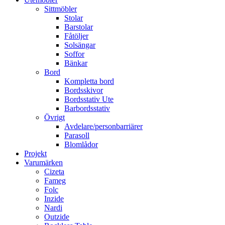
Sittmöbler
Stolar
Barstolar
Fåtöljer
Solsängar
Soffor
Bänkar
Bord
Kompletta bord
Bordsskivor
Bordsstativ Ute
Barbordsstativ
Övrigt
Avdelare/personbarriärer
Parasoll
Blomlådor
Projekt
Varumärken
Cizeta
Fameg
Folc
Inzide
Nardi
Outzide