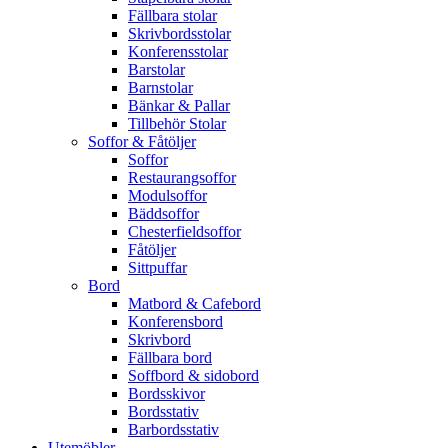
Fällbara stolar
Skrivbordsstolar
Konferensstolar
Barstolar
Barnstolar
Bänkar & Pallar
Tillbehör Stolar
Soffor & Fåtöljer
Soffor
Restaurangsoffor
Modulsoffor
Bäddsoffor
Chesterfieldsoffor
Fåtöljer
Sittpuffar
Bord
Matbord & Cafebord
Konferensbord
Skrivbord
Fällbara bord
Soffbord & sidobord
Bordsskivor
Bordsstativ
Barbordsstativ
Utemöbler