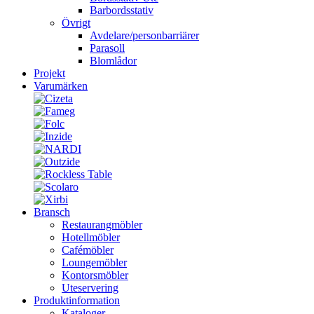
Barbordsstativ
Övrigt
Avdelare/personbarriärer
Parasoll
Blomlådor
Projekt
Varumärken
Bransch
Restaurangmöbler
Hotellmöbler
Cafémöbler
Loungemöbler
Kontorsmöbler
Uteservering
Produktinformation
Kataloger