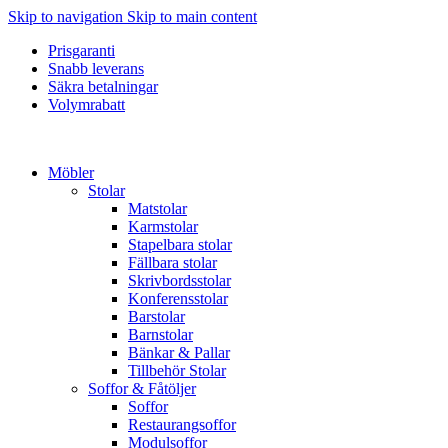
Skip to navigation
Skip to main content
Prisgaranti
Snabb leverans
Säkra betalningar
Volymrabatt
Möbler
Stolar
Matstolar
Karmstolar
Stapelbara stolar
Fällbara stolar
Skrivbordsstolar
Konferensstolar
Barstolar
Barnstolar
Bänkar & Pallar
Tillbehör Stolar
Soffor & Fåtöljer
Soffor
Restaurangsoffor
Modulsoffor