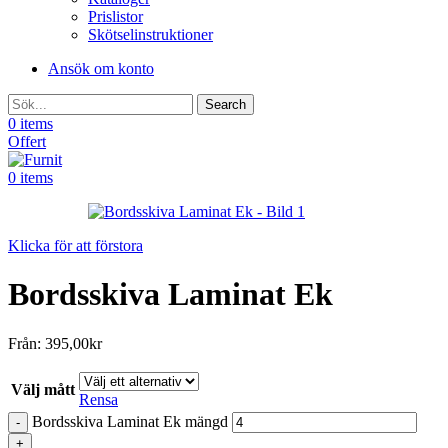
Prislistor
Skötselinstruktioner
Ansök om konto
Search
0
items
Offert
0
items
Klicka för att förstora
Bordsskiva Laminat Ek
Från:
395,00
kr
Välj mått
Rensa
Bordsskiva Laminat Ek mängd