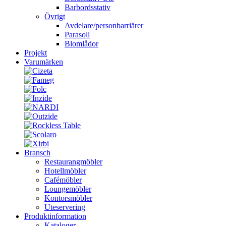
Barbordsstativ
Övrigt
Avdelare/personbarriärer
Parasoll
Blomlådor
Projekt
Varumärken
Bransch
Restaurangmöbler
Hotellmöbler
Cafémöbler
Loungemöbler
Kontorsmöbler
Uteservering
Produktinformation
Kataloger