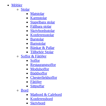
Möbler
Stolar
Matstolar
Karmstolar
Stapelbara stolar
Fällbara stolar
Skrivbordsstolar
Konferensstolar
Barstolar
Barnstolar
Bänkar & Pallar
Tillbehör Stolar
Soffor & Fåtöljer
Soffor
Restaurangsoffor
Modulsoffor
Bäddsoffor
Chesterfieldsoffor
Fåtöljer
Sittpuffar
Bord
Matbord & Cafebord
Konferensbord
Skrivbord