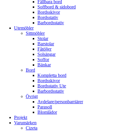
Fällbara bord
Soffbord & sidobord
Bordsskivor
Bordsstativ
Barbordsstativ
Utemöbler
Sittmöbler
Stolar
Barstolar
Fåtöljer
Solsängar
Soffor
Bänkar
Bord
Kompletta bord
Bordsskivor
Bordsstativ Ute
Barbordsstativ
Övrigt
Avdelare/personbarriärer
Parasoll
Blomlådor
Projekt
Varumärken
Cizeta