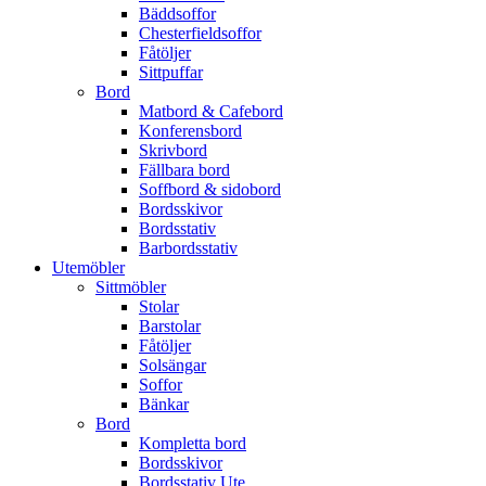
Bäddsoffor
Chesterfieldsoffor
Fåtöljer
Sittpuffar
Bord
Matbord & Cafebord
Konferensbord
Skrivbord
Fällbara bord
Soffbord & sidobord
Bordsskivor
Bordsstativ
Barbordsstativ
Utemöbler
Sittmöbler
Stolar
Barstolar
Fåtöljer
Solsängar
Soffor
Bänkar
Bord
Kompletta bord
Bordsskivor
Bordsstativ Ute