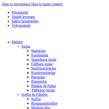
Skip to navigation
Skip to main content
Prisgaranti
Snabb leverans
Säkra betalningar
Volymrabatt
Möbler
Stolar
Matstolar
Karmstolar
Stapelbara stolar
Fällbara stolar
Skrivbordsstolar
Konferensstolar
Barstolar
Barnstolar
Bänkar & Pallar
Tillbehör Stolar
Soffor & Fåtöljer
Soffor
Restaurangsoffor
Modulsoffor