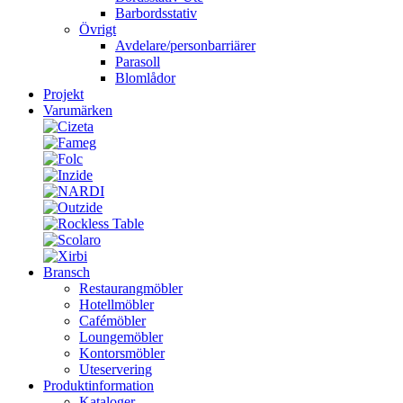
Barbordsstativ
Övrigt
Avdelare/personbarriärer
Parasoll
Blomlådor
Projekt
Varumärken
Bransch
Restaurangmöbler
Hotellmöbler
Cafémöbler
Loungemöbler
Kontorsmöbler
Uteservering
Produktinformation
Kataloger