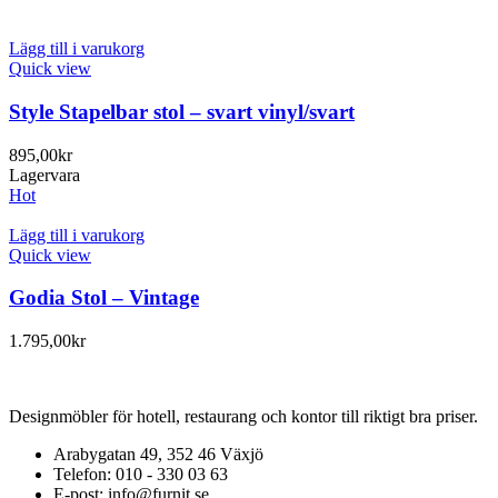
Lägg till i varukorg
Quick view
Style Stapelbar stol – svart vinyl/svart
895,00
kr
Lagervara
Hot
Lägg till i varukorg
Quick view
Godia Stol – Vintage
1.795,00
kr
Designmöbler för hotell, restaurang och kontor till riktigt bra priser.
Arabygatan 49, 352 46 Växjö
Telefon: 010 - 330 03 63
E-post: info@furnit.se