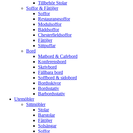
Tillbehör Stolar
Soffor & Fåtöljer
Soffor
Restaurangsoffor
Modulsoffor
Bäddsoffor
Chesterfieldsoffor
Fåtöljer
Sittpuffar
Bord
Matbord & Cafebord
Konferensbord
Skrivbord
Fällbara bord
Soffbord & sidobord
Bordsskivor
Bordsstativ
Barbordsstativ
Utemöbler
Sittmöbler
Stolar
Barstolar
Fåtöljer
Solsängar
Soffor