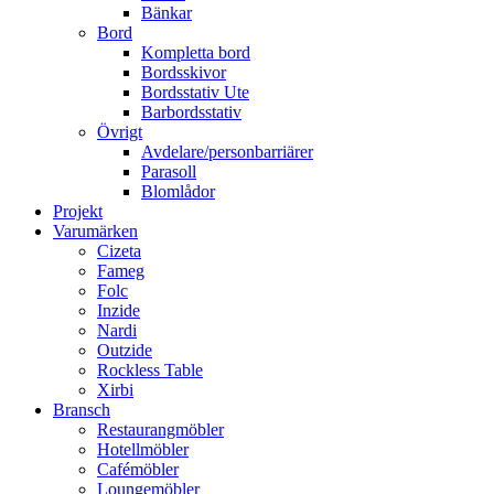
Bänkar
Bord
Kompletta bord
Bordsskivor
Bordsstativ Ute
Barbordsstativ
Övrigt
Avdelare/personbarriärer
Parasoll
Blomlådor
Projekt
Varumärken
Cizeta
Fameg
Folc
Inzide
Nardi
Outzide
Rockless Table
Xirbi
Bransch
Restaurangmöbler
Hotellmöbler
Cafémöbler
Loungemöbler