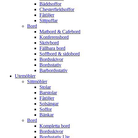
Bäddsoffor
Chesterfieldsoffor
Fåtöljer
Sittpuffar
Bord
Matbord & Cafebord
Konferensbord
Skrivbord
Fällbara bord
Soffbord & sidobord
Bordsskivor
Bordsstativ
Barbordsstativ
Utemöbler
Sittmöbler
Stolar
Barstolar
Fåtöljer
Solsängar
Soffor
Bänkar
Bord
Kompletta bord
Bordsskivor
Bordsstativ Ute