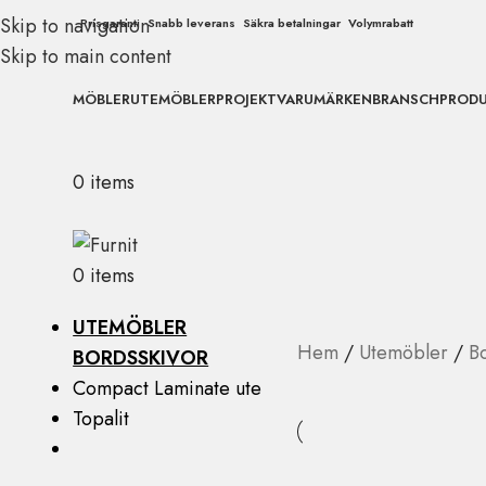
Skip to navigation
Prisgaranti
Snabb leverans
Säkra betalningar
Volymrabatt
Skip to main content
MÖBLER
UTEMÖBLER
PROJEKT
VARUMÄRKEN
BRANSCH
PROD
0
items
0
items
UTEMÖBLER
Hem
Utemöbler
B
BORDSSKIVOR
Compact Laminate ute
Topalit