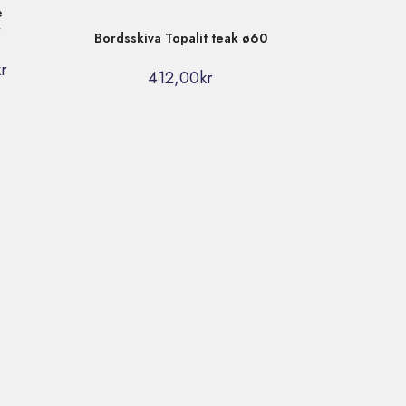
e
r
Bordsskiva Topalit teak ø60
kr
412,00
kr