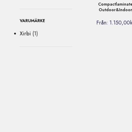
Compactlaminat
Outdoor&Indoo
VARUMÄRKE
Från:
1.150,00
Xirbi
(1)