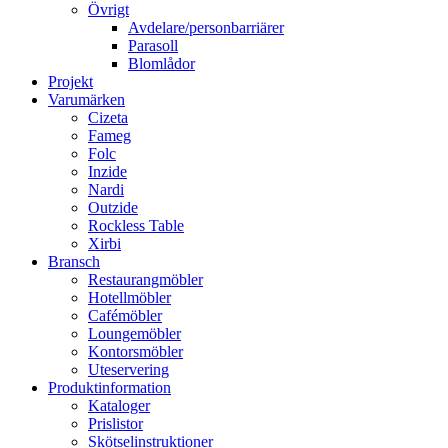
Övrigt
Avdelare/personbarriärer
Parasoll
Blomlådor
Projekt
Varumärken
Cizeta
Fameg
Folc
Inzide
Nardi
Outzide
Rockless Table
Xirbi
Bransch
Restaurangmöbler
Hotellmöbler
Cafémöbler
Loungemöbler
Kontorsmöbler
Uteservering
Produktinformation
Kataloger
Prislistor
Skötselinstruktioner