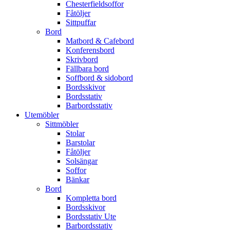
Chesterfieldsoffor
Fåtöljer
Sittpuffar
Bord
Matbord & Cafebord
Konferensbord
Skrivbord
Fällbara bord
Soffbord & sidobord
Bordsskivor
Bordsstativ
Barbordsstativ
Utemöbler
Sittmöbler
Stolar
Barstolar
Fåtöljer
Solsängar
Soffor
Bänkar
Bord
Kompletta bord
Bordsskivor
Bordsstativ Ute
Barbordsstativ