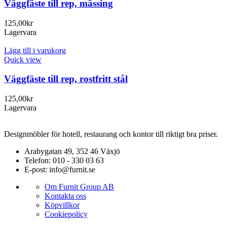
Väggfäste till rep, mässing
125,00
kr
Lagervara
Lägg till i varukorg
Quick view
Väggfäste till rep, rostfritt stål
125,00
kr
Lagervara
Designmöbler för hotell, restaurang och kontor till riktigt bra priser.
Arabygatan 49, 352 46 Växjö
Telefon: 010 - 330 03 63
E-post: info@furnit.se
Om Furnit Group AB
Kontakta oss
Köpvillkor
Cookiepolicy