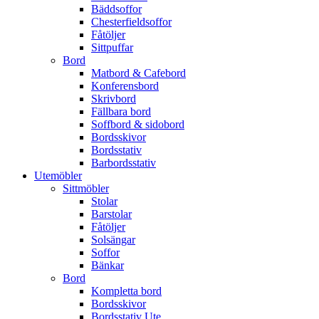
Bäddsoffor
Chesterfieldsoffor
Fåtöljer
Sittpuffar
Bord
Matbord & Cafebord
Konferensbord
Skrivbord
Fällbara bord
Soffbord & sidobord
Bordsskivor
Bordsstativ
Barbordsstativ
Utemöbler
Sittmöbler
Stolar
Barstolar
Fåtöljer
Solsängar
Soffor
Bänkar
Bord
Kompletta bord
Bordsskivor
Bordsstativ Ute