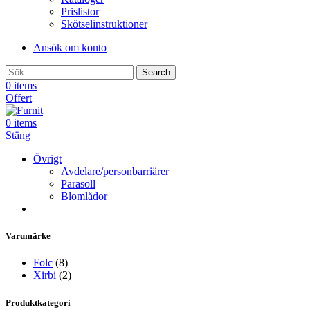
Prislistor
Skötselinstruktioner
Ansök om konto
Search
0
items
Offert
0
items
Stäng
Övrigt
Avdelare/personbarriärer
Parasoll
Blomlådor
Varumärke
Folc
(8)
Xirbi
(2)
Produktkategori