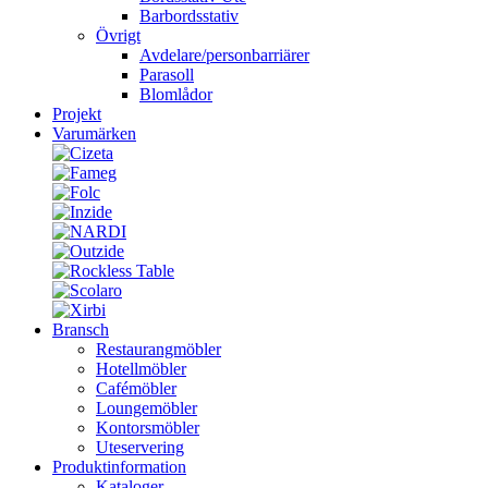
Barbordsstativ
Övrigt
Avdelare/personbarriärer
Parasoll
Blomlådor
Projekt
Varumärken
Bransch
Restaurangmöbler
Hotellmöbler
Cafémöbler
Loungemöbler
Kontorsmöbler
Uteservering
Produktinformation
Kataloger