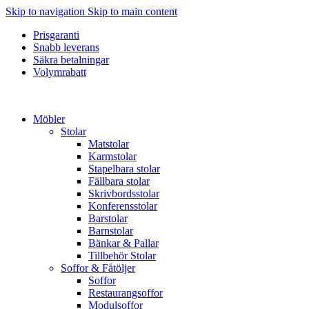
Skip to navigation
Skip to main content
Prisgaranti
Snabb leverans
Säkra betalningar
Volymrabatt
Möbler
Stolar
Matstolar
Karmstolar
Stapelbara stolar
Fällbara stolar
Skrivbordsstolar
Konferensstolar
Barstolar
Barnstolar
Bänkar & Pallar
Tillbehör Stolar
Soffor & Fåtöljer
Soffor
Restaurangsoffor
Modulsoffor