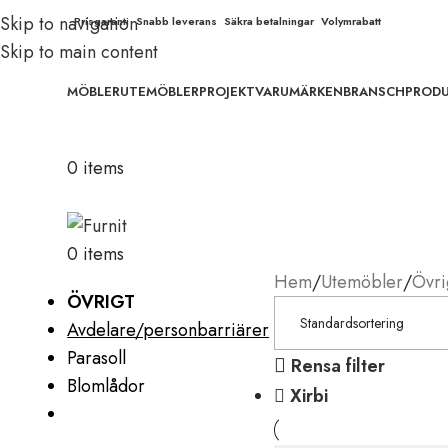
Skip to navigation
Prisgaranti
Snabb leverans
Säkra betalningar
Volymrabatt
Skip to main content
MÖBLER
UTEMÖBLER
PROJEKT
VARUMÄRKEN
BRANSCH
PROD
0
items
0
items
Hem
Utemöbler
Övri
ÖVRIGT
Avdelare/personbarriärer
Parasoll
Rensa filter
Blomlådor
Xirbi