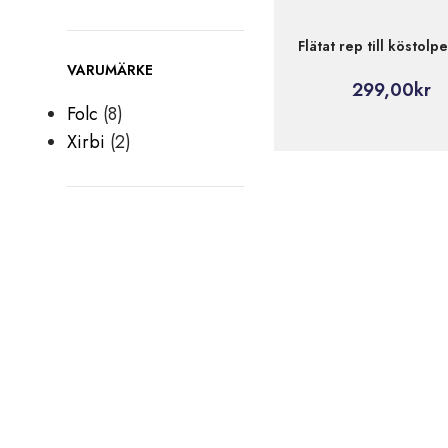
Flätat rep till köstolpe
VARUMÄRKE
299,00
kr
Folc
(8)
Xirbi
(2)