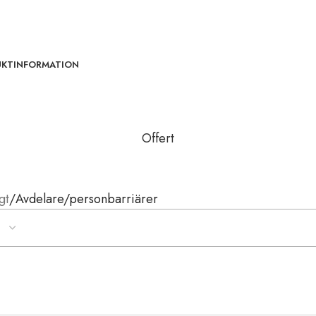
UKTINFORMATION
Offert
gt
Avdelare/personbarriärer