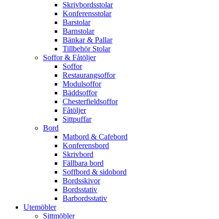
Skrivbordsstolar
Konferensstolar
Barstolar
Barnstolar
Bänkar & Pallar
Tillbehör Stolar
Soffor & Fåtöljer
Soffor
Restaurangsoffor
Modulsoffor
Bäddsoffor
Chesterfieldsoffor
Fåtöljer
Sittpuffar
Bord
Matbord & Cafebord
Konferensbord
Skrivbord
Fällbara bord
Soffbord & sidobord
Bordsskivor
Bordsstativ
Barbordsstativ
Utemöbler
Sittmöbler