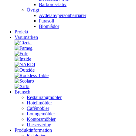
Barbordsstativ
Övrigt
Avdelare/personbarriärer
Parasoll
Blomlådor
Projekt
Varumärken
Bransch
Restaurangmöbler
Hotellmöbler
Cafémöbler
Loungemöbler
Kontorsmöbler
Uteservering
Produktinformation
Kataloger