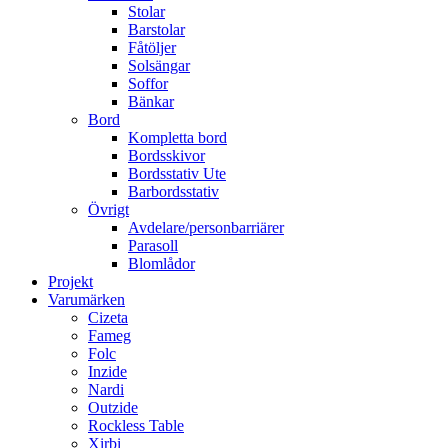
Stolar
Barstolar
Fåtöljer
Solsängar
Soffor
Bänkar
Bord
Kompletta bord
Bordsskivor
Bordsstativ Ute
Barbordsstativ
Övrigt
Avdelare/personbarriärer
Parasoll
Blomlådor
Projekt
Varumärken
Cizeta
Fameg
Folc
Inzide
Nardi
Outzide
Rockless Table
Xirbi