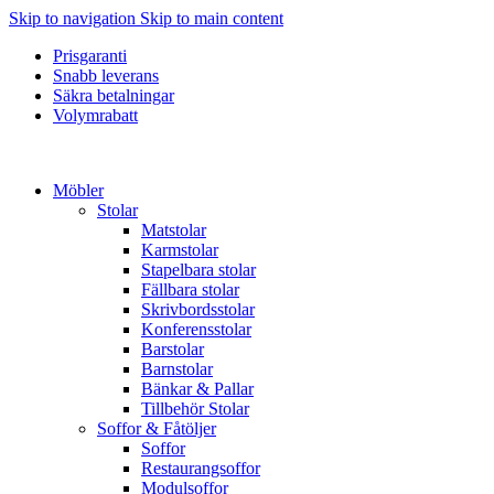
Skip to navigation
Skip to main content
Prisgaranti
Snabb leverans
Säkra betalningar
Volymrabatt
Möbler
Stolar
Matstolar
Karmstolar
Stapelbara stolar
Fällbara stolar
Skrivbordsstolar
Konferensstolar
Barstolar
Barnstolar
Bänkar & Pallar
Tillbehör Stolar
Soffor & Fåtöljer
Soffor
Restaurangsoffor
Modulsoffor