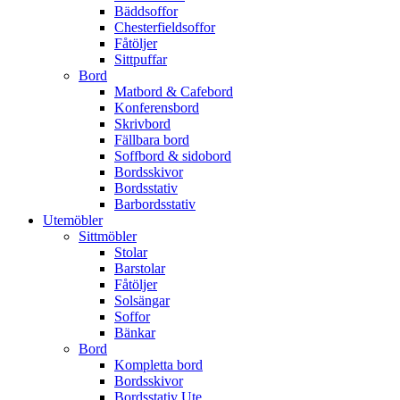
Bäddsoffor
Chesterfieldsoffor
Fåtöljer
Sittpuffar
Bord
Matbord & Cafebord
Konferensbord
Skrivbord
Fällbara bord
Soffbord & sidobord
Bordsskivor
Bordsstativ
Barbordsstativ
Utemöbler
Sittmöbler
Stolar
Barstolar
Fåtöljer
Solsängar
Soffor
Bänkar
Bord
Kompletta bord
Bordsskivor
Bordsstativ Ute